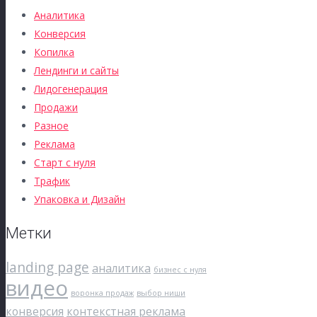
Аналитика
Конверсия
Копилка
Лендинги и сайты
Лидогенерация
Продажи
Разное
Реклама
Старт с нуля
Трафик
Упаковка и Дизайн
Метки
landing page
аналитика
бизнес с нуля
видео
воронка продаж
выбор ниши
конверсия
контекстная реклама