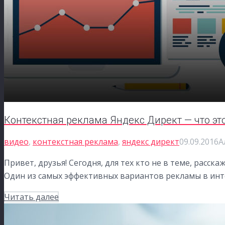
Контекстная реклама Яндекс Директ — что это
видео
,
контекстная реклама
,
яндекс директ
09.09.2016
А
Привет, друзья! Сегодня, для тех кто не в теме, расск
Один из самых эффективных вариантов рекламы в инт
Читать далее