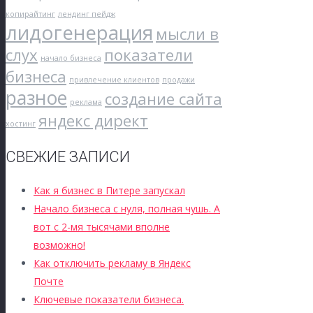
копирайтинг
лендинг пейдж
лидогенерация
мысли в
слух
показатели
начало бизнеса
бизнеса
привлечение клиентов
продажи
разное
создание сайта
реклама
яндекс директ
хостинг
СВЕЖИЕ ЗАПИСИ
Как я бизнес в Питере запускал
Начало бизнеса с нуля, полная чушь. А
вот с 2-мя тысячами вполне
возможно!
Как отключить рекламу в Яндекс
Почте
Ключевые показатели бизнеса.