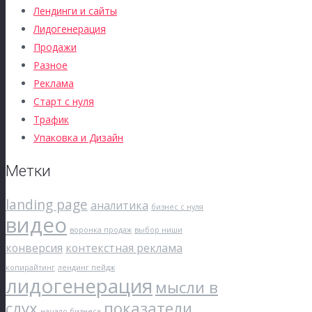
Лендинги и сайты
Лидогенерация
Продажи
Разное
Реклама
Старт с нуля
Трафик
Упаковка и Дизайн
Метки
landing page
аналитика
бизнес с нуля
видео
воронка продаж
выбор ниши
конверсия
контекстная реклама
копирайтинг
лендинг пейдж
лидогенерация
мысли в
слух
показатели
начало бизнеса