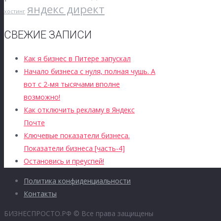
яндекс директ
хостинг
СВЕЖИЕ ЗАПИСИ
Как я бизнес в Питере запускал
Начало бизнеса с нуля, полная чушь. А
вот с 2-мя тысячами вполне
возможно!
Как отключить рекламу в Яндекс
Почте
Ключевые показатели бизнеса.
Показатели бизнеса [часть-4]
Остановись и преуспей!
Политика конфиденциальности
Контакты
БИЗНЕСПРОСТО.РФ © Все права защищены