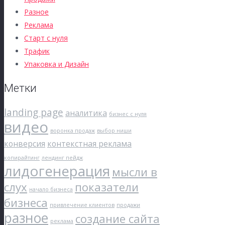
Разное
Реклама
Старт с нуля
Трафик
Упаковка и Дизайн
Метки
landing page
аналитика
бизнес с нуля
видео
воронка продаж
выбор ниши
конверсия
контекстная реклама
копирайтинг
лендинг пейдж
лидогенерация
мысли в
слух
показатели
начало бизнеса
бизнеса
привлечение клиентов
продажи
разное
создание сайта
реклама